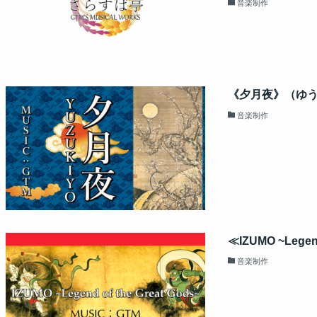
音楽制作
《夕月夜》（ゆ
音楽制作
≪IZUMO ~Lege
音楽制作