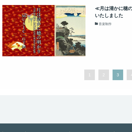
≪月は清かに穂
いたしました
音楽制作
1
2
3