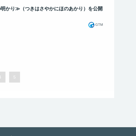
の明かり≫（つきはさやかにほのあかり）を公開
GTM
4
5