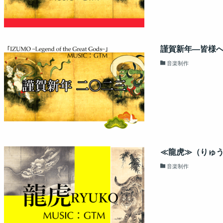
謹賀新年―皆様
音楽制作
≪龍虎≫（りゅ
音楽制作