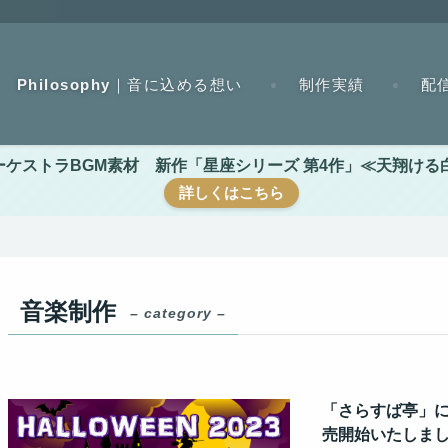
Philosophy｜音に込める想い
制作実績
配
トラBGM素材 新作「星座シリーズ 第4作」≪天翔ける白き双
詳しくはこちら
音楽制作
– category –
「さらすば亭」に
売開始いたしま