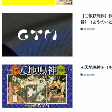
【ご依頼制作】
音》（あやのい
音楽制作
≪天地鳴神≫（
音楽制作