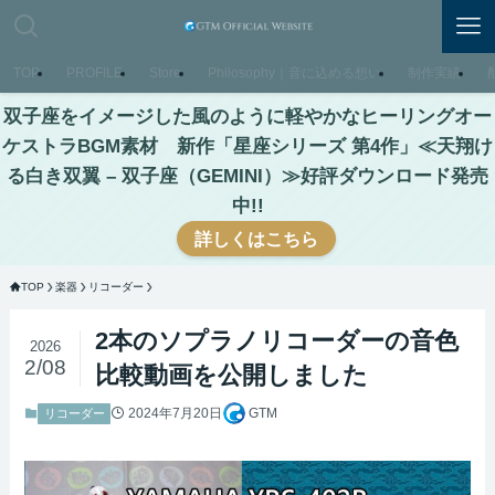
TOP
PROFILE
Store
Philosophy｜音に込める想い
制作実績
双子座をイメージした風のように軽やかなヒーリングオー
ケストラBGM素材 新作「星座シリーズ 第4作」≪天翔け
る白き双翼 – 双子座（GEMINI）≫好評ダウンロード発売
中!!
詳しくはこちら
TOP
楽器
リコーダー
2本のソプラノリコーダーの音色
2026
2/08
比較動画を公開しました
2024年7月20日
GTM
リコーダー