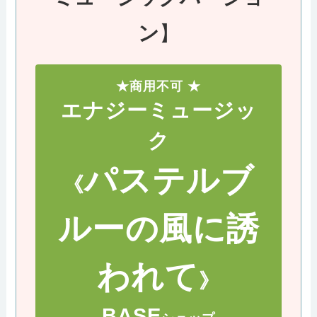
ン
】
★商用不可 ★
エナジーミュージッ
ク
パステルブ
《
ルーの風に誘
われて
》
BASE