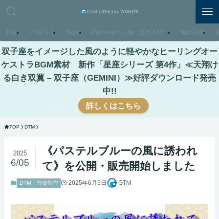
TOP
PROFILE
Store
Philosophy｜音に込める想い
制作実績
双子座をイメージした風のように軽やかなヒーリングオー
ケストラBGM素材 新作「星座シリーズ 第4作」≪天翔け
る白き双翼 – 双子座（GEMINI）≫好評ダウンロード発売
中!!
詳しくはこちら
TOP
DTM
《パステルブルーの風に誘われ
2025
6/05
て》を公開・販売開始しました
2025年6月5日
GTM
DTM
音楽制作