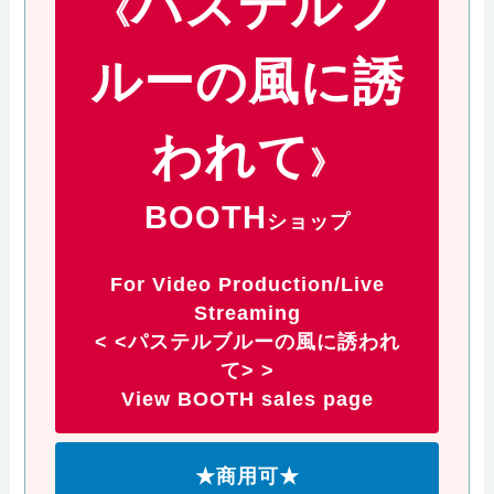
パステルブ
《
ルーの風に誘
われて
》
BOOTH
ショップ
For Video Production/Live
Streaming
< <パステルブルーの風に誘われ
て> >
View BOOTH sales page
★商用可★