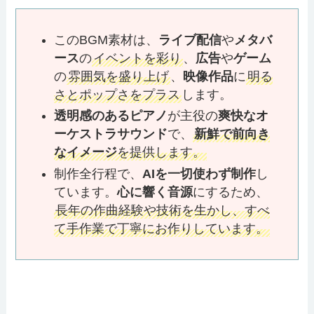
このBGM素材は、
ライブ配信
や
メタバ
ース
の
イベントを彩り
、
広告
や
ゲーム
の
雰囲気を盛り上げ
、
映像作品
に
明る
さとポップさをプラス
します。
透明感のあるピアノ
が主役の
爽快なオ
ーケストラサウンド
で、
新鮮で前向き
なイメージ
を提供します。
制作全行程で、
AIを一切使わず制作
し
ています。
心に響く音源
にするため、
長年の作曲経験や技術を生かし、すべ
て手作業で丁寧にお作りしています。