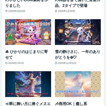
りました
品、2タイプで登場
2026年4月24日
2026年1月29日
🎍 ひかりのはじまりに寄
雪の静けさに、一年のあり
せて
がとうを❄️🤍
2026年1月1日
2025年12月31日
≪華に舞い月に捧ぐメヌエ
🎶商用OK｜癒し系