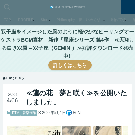
TOP
PROFILE
Store
Philosophy｜音に込める想い
制作実績
双子座をイメージした風のように軽やかなヒーリングオー
ケストラBGM素材 新作「星座シリーズ 第4作」≪天翔け
る白き双翼 – 双子座（GEMINI）≫好評ダウンロード発売
中!!
詳しくはこちら
TOP
DTM
≪蓮の花 夢と咲く≫を公開いた
2023
4/06
しました。
2022年5月1日
GTM
DTM
音楽制作