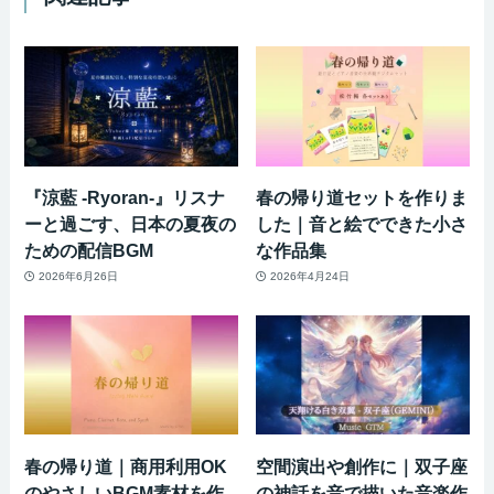
『涼藍 -Ryoran-』リスナ
春の帰り道セットを作りま
ーと過ごす、日本の夏夜の
した｜音と絵でできた小さ
ための配信BGM
な作品集
2026年6月26日
2026年4月24日
春の帰り道｜商用利用OK
空間演出や創作に｜双子座
のやさしいBGM素材を作
の神話を音で描いた音楽作