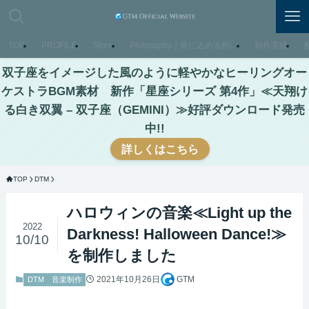
TOP
PROFILE
Store
Philosophy｜音に込める想い
制作実績
双子座をイメージした風のように軽やかなヒーリングオー
ケストラBGM素材 新作「星座シリーズ 第4作」≪天翔け
る白き双翼 – 双子座（GEMINI）≫好評ダウンロード発売
中!!
詳しくはこちら
TOP
DTM
ハロウィンの音楽≪Light up the
2022
Darkness! Halloween Dance!≫
10/10
を制作しました
2021年10月26日
GTM
DTM
音楽制作