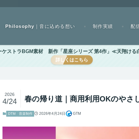
Philosophy｜音に込める想い
制作実績
配
トラBGM素材 新作「星座シリーズ 第4作」≪天翔ける白き双
詳しくはこちら
2026
春の帰り道｜商用利用OKのやさ
4/24
2026年4月24日
GTM
DTM
音楽制作