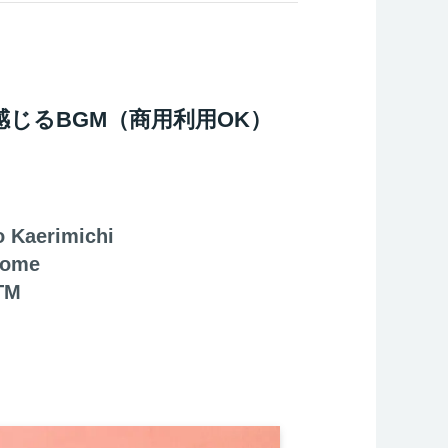
じるBGM（商用利用OK）
aerimichi
Home
TM