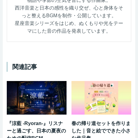
西洋音楽と日本の感性を織り交ぜ、心と身体をそ
っと整えるBGMを制作・公開しています。
星座音楽シリーズをはじめ、ぬくもりや光をテー
マにした音の作品を発表しています。
関連記事
『涼藍 -Ryoran-』リスナ
春の帰り道セットを作りま
ーと過ごす、日本の夏夜の
した｜音と絵でできた小さ
ための配信BGM
な作品集