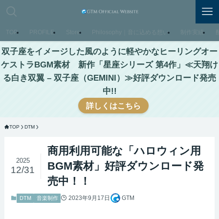
TOP
PROFILE
Store
Philosophy｜音に込める想い
制作実績
双子座をイメージした風のように軽やかなヒーリングオー
ケストラBGM素材 新作「星座シリーズ 第4作」≪天翔け
る白き双翼 – 双子座（GEMINI）≫好評ダウンロード発売
中!!
詳しくはこちら
TOP
DTM
商用利用可能な「ハロウィン用
2025
BGM素材」好評ダウンロード発
12/31
売中！！
2023年9月17日
GTM
DTM
音楽制作