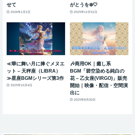
せて
がとうを❄️🤍
2026年1月1日
2025年12月31日
≪華に舞い月に捧ぐメヌエ
🎶商用OK｜癒し系
ット – 天秤座（LIBRA）
BGM「碧空染める純白の
≫星座BGMシリーズ第3作
花 – 乙女座(VIRGO)」販売
開始｜映像・配信・空間演
2025年10月4日
出に
2025年8月30日